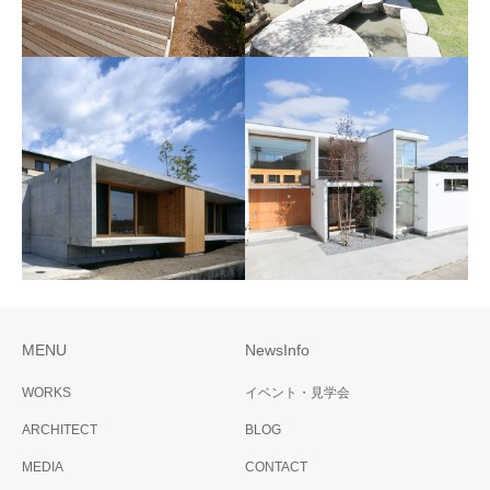
Wood style -Exterior
Japanese style -Exterior
MENU
NewsInfo
Flat house style -Exterior
Modern style -Exterior
WORKS
イベント・見学会
ARCHITECT
BLOG
MEDIA
CONTACT