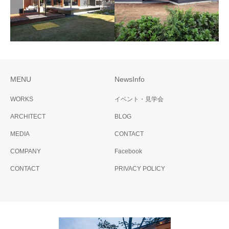
家
MENU
NewsInfo
futaba
二ノ宮の家
WORKS
イベント・見学会
ARCHITECT
BLOG
MEDIA
CONTACT
COMPANY
Facebook
CONTACT
PRIVACY POLICY