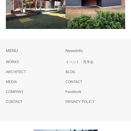
家
MENU
NewsInfo
futaba
二ノ宮の家
WORKS
イベント・見学会
ARCHITECT
BLOG
MEDIA
CONTACT
COMPANY
Facebook
CONTACT
PRIVACY POLICY