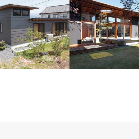
る家
futaba