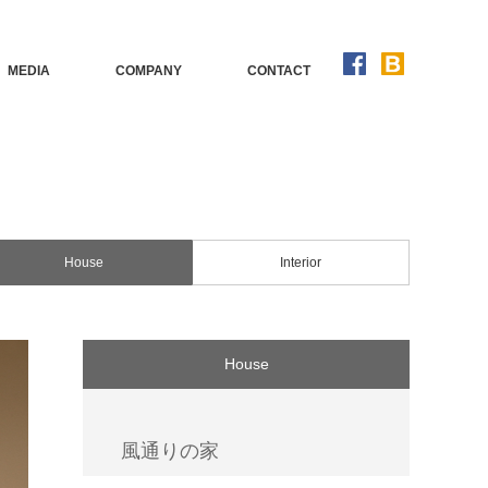
MEDIA
COMPANY
CONTACT
House
Interior
House
風通りの家