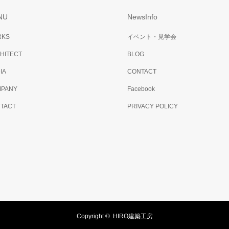
NU
NewsInfo
RKS
イベント・見学会
HITECT
BLOG
IA
CONTACT
PANY
Facebook
TACT
PRIVACY POLICY
Copyright ©
HIRO建築工房